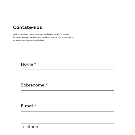
Contate-nos
Você tem um projeto em mente que gostaria de cotar? Preencha o
formulário a seguir e um de nossos consultores terá prazer em contatá-lo
para esclarecer todas as suas dúvidas.
Nome
*
Sobrenome
*
E-mail
*
Telefone