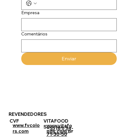
Empresa
Comentários
Enviar
REVENDEDORES
CVF
VITAFOOD
www.fvcolo
www.vitafo
S
+55 (81) 34-
rs.com
ods.com.br
71-30-50