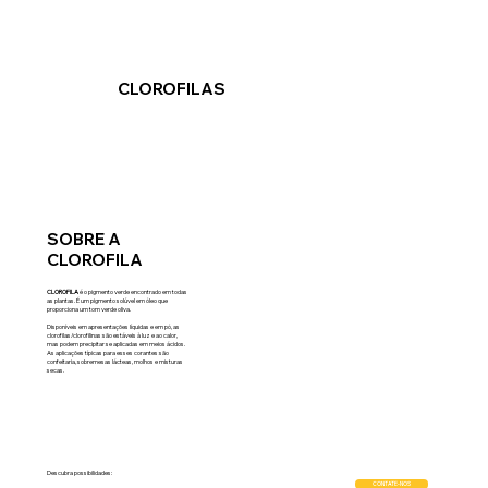
CLOROFILAS
SOBRE A
CLOROFILA
CLOROFILA
é o pigmento verde encontrado em todas
as plantas. É um pigmento solúvel em óleo que
proporciona um tom verde oliva.
Disponíveis em apresentações líquidas e em pó, as
clorofilas/clorofilinas são estáveis à luz e ao calor,
mas podem precipitar se aplicadas em meios ácidos.
As aplicações típicas para esses corantes são
confeitaria, sobremesas lácteas, molhos e misturas
secas.
Descubra possibilidades:
CONTATE-NOS