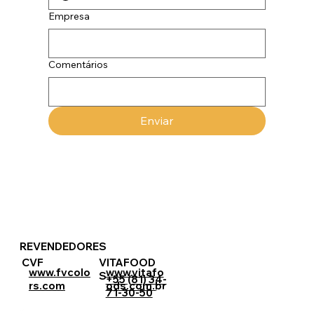
Empresa
Comentários
Enviar
REVENDEDORES
CVF
VITAFOOD
www.vitafo
www.fvcolo
S
+55 (81) 34-
ods.com.br
rs.com
71-30-50