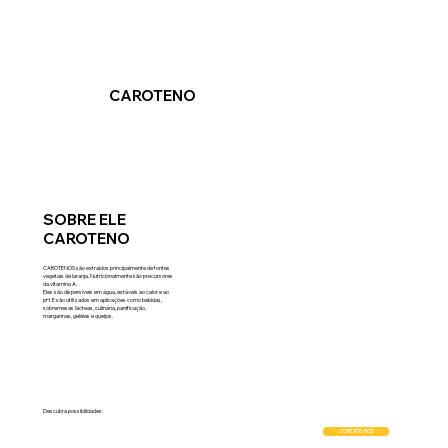
CAROTENO
SOBRE ELE
CAROTENO
CAROTENOS são extraídos principalmente de fontes
vegetais de laranja. Nutricionalmente são precursores
da vitamina A.
Eles são dispersíveis em água, estáveis ao calor e ao
pH. E são utilizados em aplicações como bebidas,
sobremesas lácteas, culinária, panificação,
margarinas, geléias e queijos.
Descubra possibilidades:
CONTATE-NOS