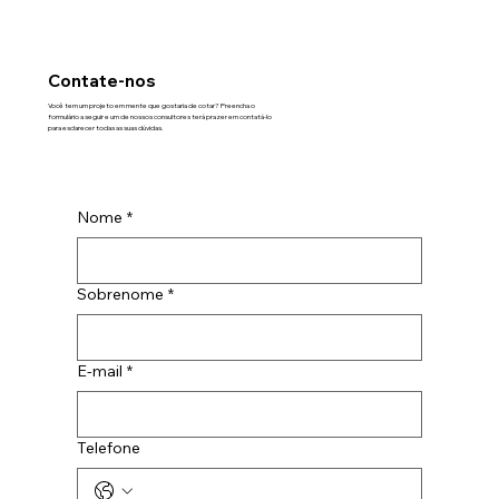
Contate-nos
Você tem um projeto em mente que gostaria de cotar? Preencha o
formulário a seguir e um de nossos consultores terá prazer em contatá-lo
para esclarecer todas as suas dúvidas.
Nome
*
Sobrenome
*
E-mail
*
Telefone